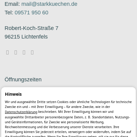
Email:
mail@starkkuechen.de​
Tel:
09571 950 60
Robert-Koch-Straße 7
96215 Lichtenfels
Öffnungszeiten
Hinweis
Montag bis Freitag
Wir und ausgewählte Dritte setzen Cookies oder ähnliche Technologien für technische
09:30 Uhr - 18:00 Uhr
Zwecke ein und – mit Ihrer Einwilligung – für andere Zwecke, wie in der
beschrieben. Mit Ihrer Einwilligung können wir und
Datenschutzerklärung
ausgewählte Drittanbieter personenbezogene Daten, z. B. Standortdaten, Nutzungs-
Samstag
und Geräteinformationen, für Zwecke wie personalisierte Werbung,
Reichweitenmessung und die Verbesserung unserer Dienste verarbeiten. Ihre
09:30 Uhr - 16:00 Uhr
Einwilligung können Sie jederzeit erteilen, verweigern oder widerrufen, indem Sie auf
(außer an gesetzlichen Feiertagen und Feiertagen in Bayern)
die Kontrollfläche zugreifen. Wenn Sie Ihre Einwilligung geben, gilt sie nur für diese