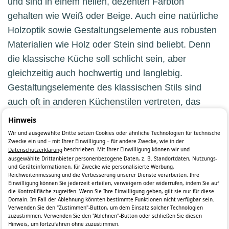
und sind in einem hellen, dezenten Farbton
gehalten wie Weiß oder Beige. Auch eine natürliche
Holzoptik sowie Gestaltungselemente aus robusten
Materialien wie Holz oder Stein sind beliebt. Denn
die klassische Küche soll schlicht sein, aber
gleichzeitig auch hochwertig und langlebig.
Gestaltungselemente des klassischen Stils sind
auch oft in anderen Küchenstilen vertreten, das
bedeutet, nicht selten tauchen klassische
Hinweis
Stilelemente auch in modernen Küchen oder
Wir und ausgewählte Dritte setzen Cookies oder ähnliche Technologien für technische
Zwecke ein und – mit Ihrer Einwilligung – für andere Zwecke, wie in der
Landhausküchen auf. Um einen Küchenstil
beschrieben. Mit Ihrer Einwilligung können wir und
Datenschutzerklärung
festzulegen, spielen das Ausmaß und die
ausgewählte Drittanbieter personenbezogene Daten, z. B. Standortdaten, Nutzungs-
und Geräteinformationen, für Zwecke wie personalisierte Werbung,
Kombinationsmöglichkeiten eine entscheidende
Reichweitenmessung und die Verbesserung unserer Dienste verarbeiten. Ihre
Einwilligung können Sie jederzeit erteilen, verweigern oder widerrufen, indem Sie auf
Rolle.
die Kontrollfläche zugreifen. Wenn Sie Ihre Einwilligung geben, gilt sie nur für diese
Domain. Im Fall der Ablehnung könnten bestimmte Funktionen nicht verfügbar sein.
Verwenden Sie den "Zustimmen"-Button, um dem Einsatz solcher Technologien
zuzustimmen. Verwenden Sie den "Ablehnen"-Button oder schließen Sie diesen
Hinweis, um fortzufahren ohne zuzustimmen.